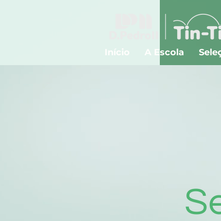
Início
A Escola
Sele
S