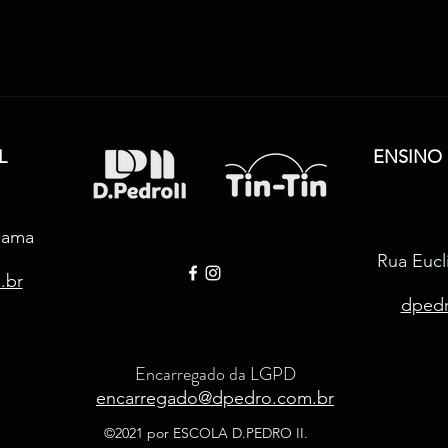
L
ENSINO
hama
Rua Eucl
.br
dpedr
Encarregado da LGPD
encarregado@dpedro.com.br
©2021 por ESCOLA D.PEDRO II.