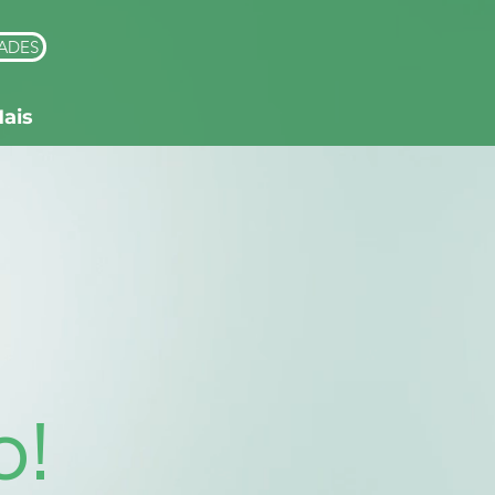
ADES
ais
o!